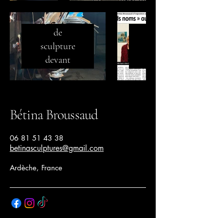
Spectacles/Réalisations
Paru
de
dans
sculpture
la
devant
presse
public
Bétina Broussaud
06 81 51 43 38
betinasculptures@gmail.com
Ardèche, France